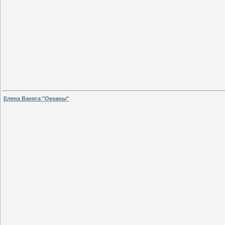
Елена Ваенга "Океаны"