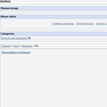
[
Skillful
]
Форма входа
Меню сайта
Главная страница
Интересности
Каталог 
Categories
Модели автомобилей
[3]
Главная
»
2011
»
Февраль
»
02
Елена Ваенга Океаны