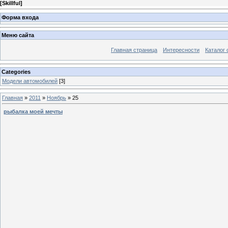
[
Skillful
]
Форма входа
Меню сайта
Главная страница
Интересности
Каталог 
Categories
Модели автомобилей
[3]
Главная
»
2011
»
Ноябрь
»
25
рыбалка моей мечты